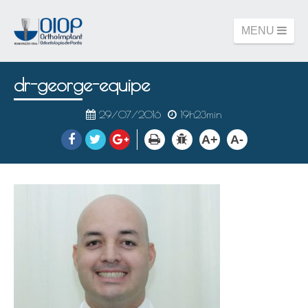
MENU
dr-george-equipe
29/07/2016
19h23min
A+
A-