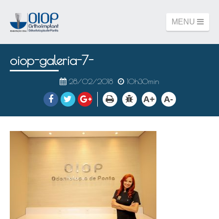
MENU
oiop-galeria-7-
28/02/2018
10h30min
A+
A-